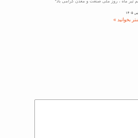
م تیر ماه ، روز ملی صنعت و معدن گرامی باد*
تر بخوانید »