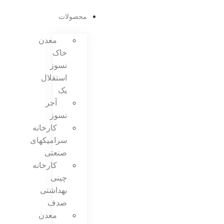
محصولات
معدن
خاک
نسوز
استقلال
یک
آجر
نسوز
کارخانه
سرامیکهای
صنعتی
کارخانه
چینی
بهداشتی
صدف
معدن