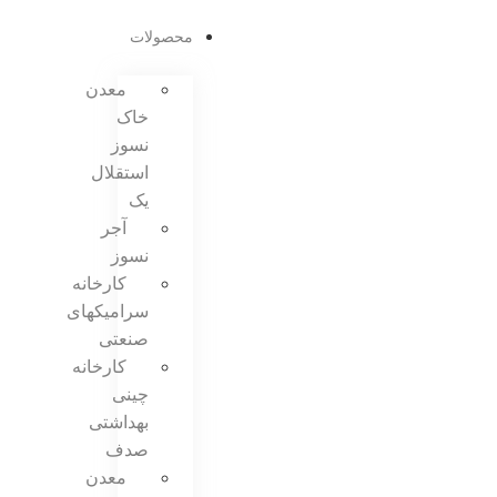
محصولات
معدن
خاک
نسوز
استقلال
یک
آجر
نسوز
کارخانه
سرامیکهای
صنعتی
کارخانه
چینی
بهداشتی
صدف
معدن