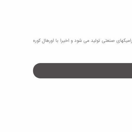
پرسنل که ۱۹ نفر در بخش تولید انجام وظیفه می نمایند. در این واحد روزانه ۳ تن انواع سرامیکهای صنعتی تولید می شود و اخیرا با اورهال کوره