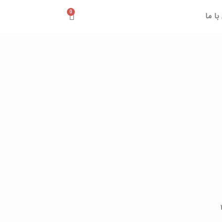
0
ا ما