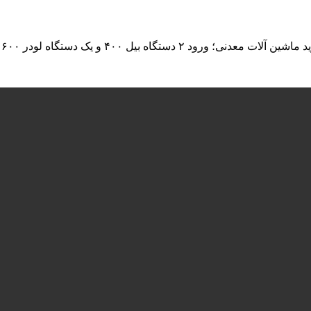
لودر ۶۰۰ کوماتسو به ناوگان حمل و نقل معدن استقلال