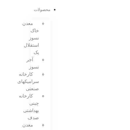
محصولات
معدن
خاک
نسوز
استقلال
یک
آجر
نسوز
کارخانه
سرامیکهای
صنعتی
کارخانه
چینی
بهداشتی
صدف
معدن